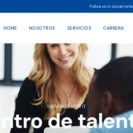
Follow us in social net
HOME
NOSOTROS
SERVICIOS
CARRERA
HOME
NOSOTROS
SE
SERVICIOS ASER IT
ntro de talen