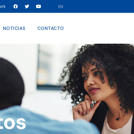
work
EN
NOTICIAS
CONTACTO
RVICIOS
CARRERA
NOTICIAS
CONTACTO
tos