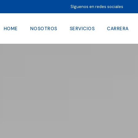
Síguenos en redes sociales
HOME
NOSOTROS
SERVICIOS
CARRERA
HOME
NOSOTROS
SE